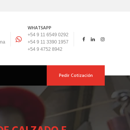
WHATSAPP
+54 9 11 6549 0292
ina
+54 9 11 3390 1957
+54 9 4752 8942
Pedir Cotización