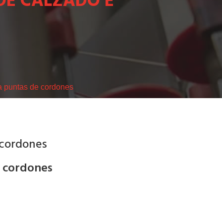
DE CALZADO E
a puntas de cordones
 cordones
e cordones