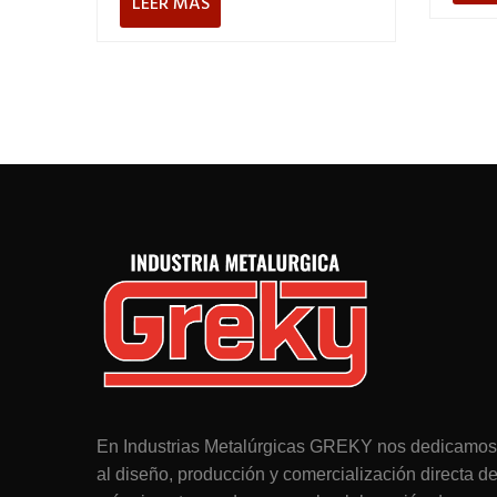
LEER MÁS
En Industrias Metalúrgicas GREKY nos dedicamos
al diseño, producción y comercialización directa d