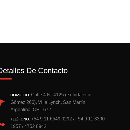
Detalles De Contacto
DOMICILIO:
Calle 4 N° 4125 (ex Indalecio
Gómez 260), Villa Lynch, San Martín,
Argentina. CP 1672
TELÉFONO:
+54 9 11 6549 0292 / +54 9 11 3390
1957 / 4752 8942